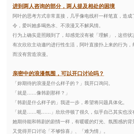
进到两人咨询的部分，两人提及相处的困境
阿叶的思考方式非常直接，几乎像电线杆一样笔直，造成
令，爱叫她多喝热水、不浪漫又不解风情。
行为上确实是照顾到了，却感觉没有被「理解」，这些状
有次欣欣主动邀约进行性生活，阿叶直接扑上来的行为，
而没有营造浪漫。
亲密中的浪漫氛围，可以开口讨论吗？
「妳期待的浪漫是什么样子的？」我开口询问。
「就是……像韩剧那样？」
「韩剧是什么样子的」我进一步，希望将问题具体化。
「就是……呃……」欣欣停顿了很久，似乎自己其实也没
她期待能和韩剧的剧情一样，有暖暖的灯光、氛围感的背
又觉得开口讨论「不够惊喜」、「难为情」。