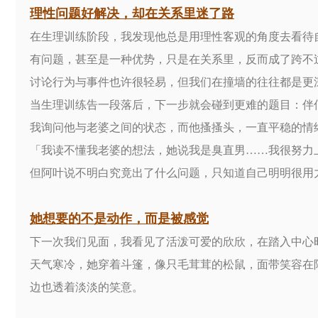
理性问题好解决，却在关系里迷了路
在生理训练阶段，我发现他总是用理性客观的角度去看待
有问题，甚至是一种优势，只是在关系里，反而成了跨不
讨论行为与事件也许很轻易，但我们在撞墙的往往都是更
当生理训练告一段落后，下一步就会碰到更难的题目：伴
我询问他与老婆之间的状态，而他搔搔头，一直平稳的情
「我读不懂我老婆的想法，她说我是臭直男……我很努力
但阿叶说不明白究竟出了什么问题，只知道自己明明很用
她想要的不是动作，而是被感觉
下一次我们见面，我看见了活泼可爱的欣欣，在踏入中心
天气寒冷，她穿着斗篷，像只毛茸茸的松鼠，面带笑容在
边也透着淡淡的笑意。