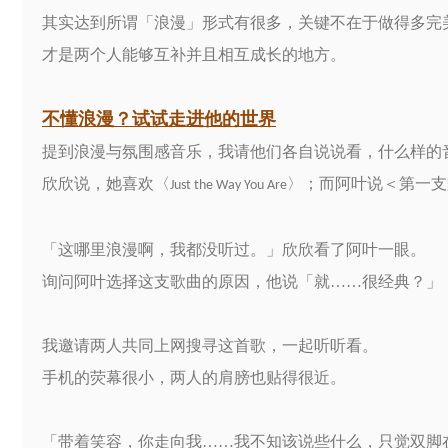
其实达到所谓「浪漫」形式有很多，关键不在于做得多完
才是两个人能够互补并且相互成长的地方。
不懂浪漫？试试走进他的世界
提到浪漫与氛围感音乐，我请他们各自说说看，什么样的
欣欣说，她喜欢〈
〉；而阿叶说＜第一支
Just the Way You Are
「这哪里浪漫啊，我都没听过。」欣欣看了阿叶一眼。
询问阿叶选择这支歌曲的原因，他说「就……很经典？」
我邀请两人共同上网搜寻这首歌，一起听听看。
手机的荧幕很小，两人的肩膀也贴得很近。
「带着笑容，你走向我……我不知该说些什么，只觉双脚