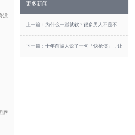
更多新闻
身没
上一篇：为什么一踫就软 ? 很多男人不是不
行，而是从来没被好好教过
下一篇：十年前被人说了一句「快枪侠」，让
他连拥抱女友都恐惧
但唇